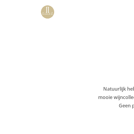
Natuurlijk he
mooie wijncollec
Geen p