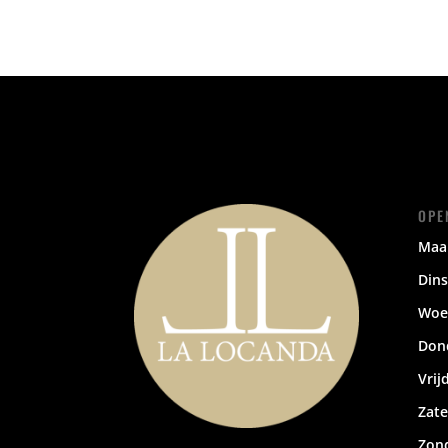
OPE
Maa
Din
Wo
Don
Vri
Zat
Zon